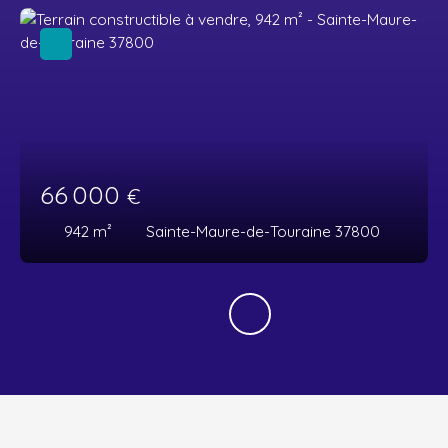
66 000
€
942
m²
Sainte-Maure-de-Touraine 37800