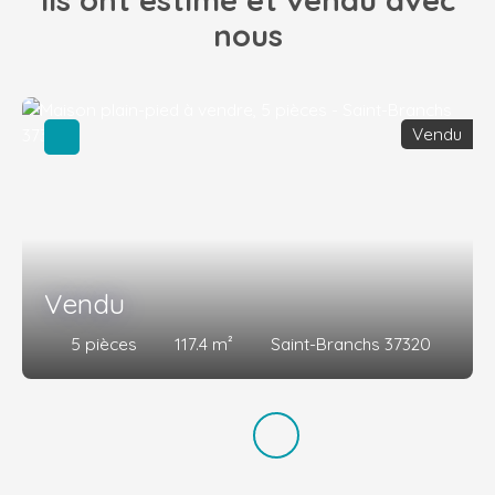
nous
Vendu
Vendu
5
pièces
117.4
m²
Saint-Branchs 37320