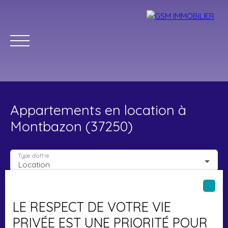
Appartements en location à
Montbazon (37250)
Type d'offre
Location
Accueil
Acheter
Louer
Vendre
Estimer
Blog
Type de bien
Appartement
LE RESPECT DE VOTRE VIE
Localisation
Montbazon (37250)
Parrainage
PRIVÉE EST UNE PRIORITÉ POUR