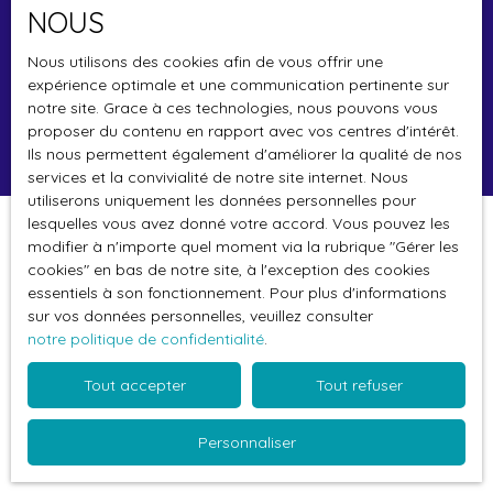
NOUS
Loyer max (€/mois)
Nous utilisons des cookies afin de vous offrir une
Surface min (m²)
expérience optimale et une communication pertinente sur
notre site. Grace à ces technologies, nous pouvons vous
proposer du contenu en rapport avec vos centres d'intérêt.
Rechercher
Ils nous permettent également d'améliorer la qualité de nos
services et la convivialité de notre site internet. Nous
utiliserons uniquement les données personnelles pour
lesquelles vous avez donné votre accord. Vous pouvez les
Trier par
modifier à n'importe quel moment via la rubrique ″Gérer les
Créer une alerte
Pertinence
cookies″ en bas de notre site, à l'exception des cookies
essentiels à son fonctionnement. Pour plus d'informations
sur vos données personnelles, veuillez consulter
notre politique de confidentialité
.
Tout accepter
Tout refuser
Aucun résultat
Personnaliser