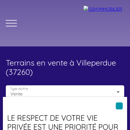
Terrains en vente à Villeperdue
(37260)
Type d'offre
Vente
Accueil
Acheter
Louer
Vendre
Estimer
Blog
Type de bien
Terrain
LE RESPECT DE VOTRE VIE
Localisation
Villeperdue (37260)
Parrainage
PRIVÉE EST UNE PRIORITÉ POUR