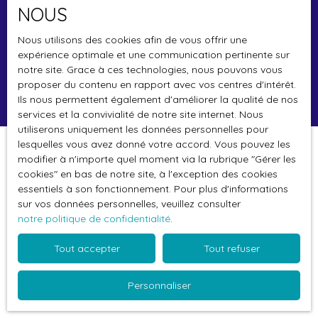
NOUS
Budget max (€)
Nous utilisons des cookies afin de vous offrir une
Surface min (m²)
expérience optimale et une communication pertinente sur
notre site. Grace à ces technologies, nous pouvons vous
proposer du contenu en rapport avec vos centres d'intérêt.
Rechercher
Ils nous permettent également d'améliorer la qualité de nos
services et la convivialité de notre site internet. Nous
utiliserons uniquement les données personnelles pour
lesquelles vous avez donné votre accord. Vous pouvez les
Trier par
modifier à n'importe quel moment via la rubrique ″Gérer les
Créer une alerte
Pertinence
cookies″ en bas de notre site, à l'exception des cookies
essentiels à son fonctionnement. Pour plus d'informations
sur vos données personnelles, veuillez consulter
notre politique de confidentialité
.
Tout accepter
Tout refuser
Aucun résultat
Personnaliser