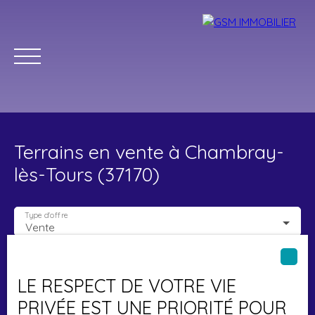
Terrains en vente à Chambray-
lès-Tours (37170)
Type d'offre
Vente
Accueil
Acheter
Louer
Vendre
Estimer
Blog
Type de bien
Terrain
LE RESPECT DE VOTRE VIE
Localisation
Chambray-lès-Tours (37170)
Parrainage
PRIVÉE EST UNE PRIORITÉ POUR