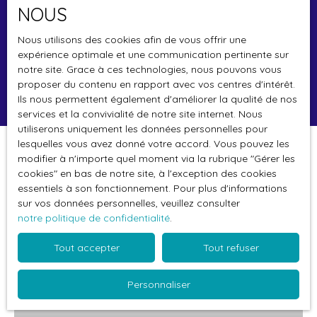
NOUS
Budget max (€)
Nous utilisons des cookies afin de vous offrir une
Surface min (m²)
expérience optimale et une communication pertinente sur
notre site. Grace à ces technologies, nous pouvons vous
proposer du contenu en rapport avec vos centres d'intérêt.
Rechercher
Ils nous permettent également d'améliorer la qualité de nos
services et la convivialité de notre site internet. Nous
utiliserons uniquement les données personnelles pour
lesquelles vous avez donné votre accord. Vous pouvez les
Trier par
modifier à n'importe quel moment via la rubrique ″Gérer les
Créer une alerte
Pertinence
cookies″ en bas de notre site, à l'exception des cookies
essentiels à son fonctionnement. Pour plus d'informations
sur vos données personnelles, veuillez consulter
notre politique de confidentialité
.
Sous compromis
Tout accepter
Tout refuser
Personnaliser