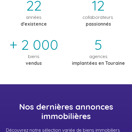
22
12
années
collaborateurs
d'existence
passionnés
+ 2 000
5
biens
agences
vendus
implantées en Touraine
Nos dernières annonces
immobilières
Découvrez notre sélection variée de biens immobiliers