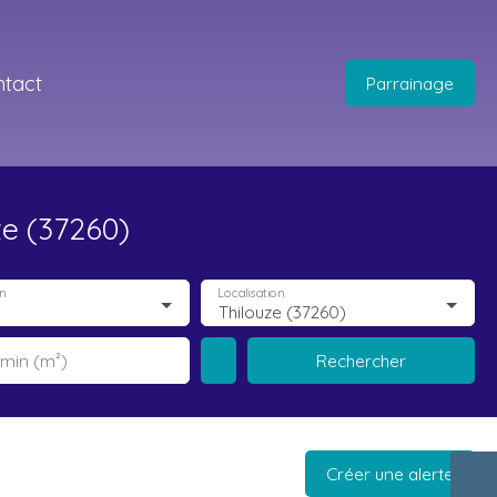
tact
Parrainage
ze (37260)
n
Localisation
Thilouze (37260)
Rechercher
 min (m²)
Créer une alerte