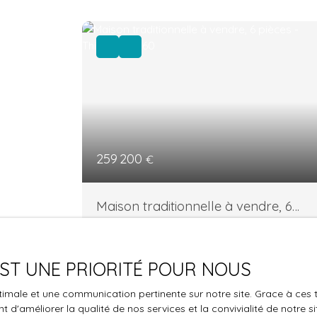
259 200
€
Maison traditionnelle à vendre, 6
pièces - Thilouze 37260
6
pièces
122
m²
Thilouze 37260
Uniquement chez GSM IMMOBILIER Dans un
 EST UNE PRIORITÉ POUR NOUS
cadre de vie paisible et sans vis à vis, venez
découvrir cette charmante maison
optimale et une communication pertinente sur notre site. Grace à c
traditionnelle offrant de beaux volumes
 d'améliorer la qualité de nos services et la convivialité de notre s