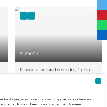
222 600
€
Maison plain-pied à vendre, 4 pièces -
Thilouze 37260
4
pièces
79
m²
Thilouze 37260
EXCLUSIVITE _ THILOUZE Dans un
environnement calme et proche du bourg,
on vous propose cette agréable maison
es technologies, nous pouvons vous proposer du contenu en
récente de plain-pied, idéale pour un premier
ite internet. Nous utiliserons uniquement les données