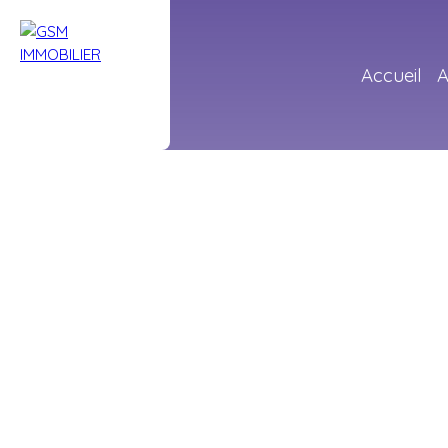
Accueil
A
+
−