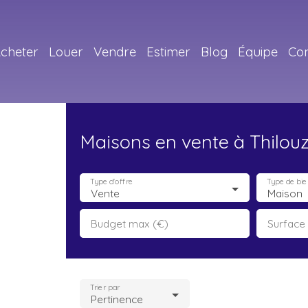
cheter
Louer
Vendre
Estimer
Blog
Équipe
Con
Maisons en vente à Thilou
Type d'offre
Type de bie
Vente
Maison
Budget max (€)
Surface
Trier par
Pertinence