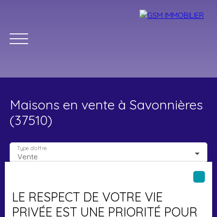
Maisons en vente à Savonnières
(37510)
Type d'offre
Vente
Accueil
Acheter
Louer
Vendre
Estimer
Blog
Type de bien
Maison
LE RESPECT DE VOTRE VIE
Localisation
Savonnières (37510)
Parrainage
PRIVÉE EST UNE PRIORITÉ POUR