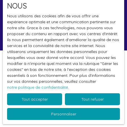
NOUS
Budget max (€)
Nous utilisons des cookies afin de vous offrir une
Surface min (m²)
expérience optimale et une communication pertinente sur
notre site. Grace à ces technologies, nous pouvons vous
proposer du contenu en rapport avec vos centres d'intérêt.
Rechercher
Ils nous permettent également d'améliorer la qualité de nos
services et la convivialité de notre site internet. Nous
utiliserons uniquement les données personnelles pour
lesquelles vous avez donné votre accord. Vous pouvez les
Trier par
modifier à n'importe quel moment via la rubrique ″Gérer les
Créer une alerte
Pertinence
cookies″ en bas de notre site, à l'exception des cookies
essentiels à son fonctionnement. Pour plus d'informations
sur vos données personnelles, veuillez consulter
notre politique de confidentialité
.
Tout accepter
Tout refuser
Aucun résultat
Personnaliser