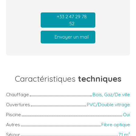
+33 2 47 29 78
52
Envoyer un mail
Caractéristiques
techniques
Chauffage
Bois, Gaz/De ville
Ouvertures
PVC/Double vitrage
Piscine
Oui
Autres
Fibre optique
Séjour
71
m²