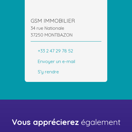
GSM IMMOBILIER
34 rue Nationale
37250 MONTBAZON
+33 2 47 29 78 52
Envoyer un e-mail
S'y rendre
Vous apprécierez
également