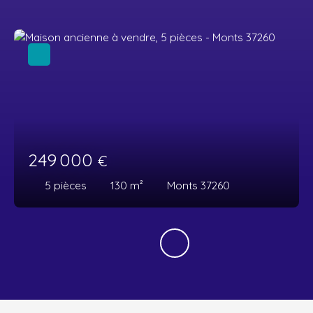
249 000
€
5
pièces
130
m²
Monts 37260