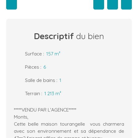
Descriptif
du bien
Surface
:
157
m²
Pièces
:
6
Salle de bains
:
1
Terrain
:
1 213
m²
*****VENDU PAR L'AGENCE*****
Monts,
Cette belle maison tourangelle vous charmera
avec son environnement et sa dépendance de
47m2 faisant office de garage et bureau.