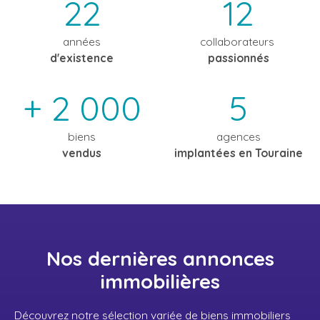
22
12
années
collaborateurs
d'existence
passionnés
+ 2 000
5
biens
agences
vendus
implantées en Touraine
Nos dernières annonces
immobilières
Découvrez notre sélection variée de biens immobiliers