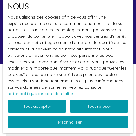
Sainte-Catherine-de-Fierbois (37800)
NOUS
Budget max (€)
Nous utilisons des cookies afin de vous offrir une
expérience optimale et une communication pertinente sur
notre site. Grace à ces technologies, nous pouvons vous
Surface min (m²)
proposer du contenu en rapport avec vos centres d'intérêt.
Ils nous permettent également d'améliorer la qualité de nos
Rechercher
services et la convivialité de notre site internet. Nous
utiliserons uniquement les données personnelles pour
lesquelles vous avez donné votre accord. Vous pouvez les
modifier à n'importe quel moment via la rubrique ″Gérer les
cookies″ en bas de notre site, à l'exception des cookies
Trier par
Créer une alerte
essentiels à son fonctionnement. Pour plus d'informations
Pertinence
sur vos données personnelles, veuillez consulter
notre politique de confidentialité
.
Vendu
Tout accepter
Tout refuser
Personnaliser