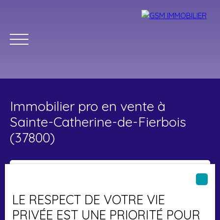
Immobilier pro en vente à
Sainte-Catherine-de-Fierbois
(37800)
Type d'offre
Accueil
Acheter
Louer
Vendre
Estimer
Blog
Vente
Type de bien
LE RESPECT DE VOTRE VIE
Immobilier Pro
Parrainage
PRIVÉE EST UNE PRIORITÉ POUR
Localisation