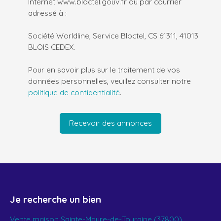
Internet www.bloctel.gouv.fr ou par courrier
adressé à :
Société Worldline, Service Bloctel, CS 61311, 41013
BLOIS CEDEX.
Pour en savoir plus sur le traitement de vos
données personnelles, veuillez consulter notre
politique de confidentialité
.
Recevoir des annonces
Je recherche un bien
Vente maison Sainte-Maure-de-Touraine (37800)