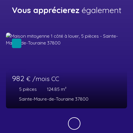
Vous apprécierez
également
982
€ /mois CC
5
pièces
124.85
m²
Sainte-Maure-de-Touraine 37800