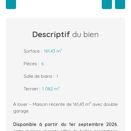
Descriptif
du bien
Surface
:
161.43
m²
Pièces
:
6
Salle de bains
:
1
Terrain
:
1 082
m²
À louer – Maison récente de 161,43 m² avec double
garage
Disponible à partir du 1er septembre 2026
,
cette maison récente offre de belles prestations