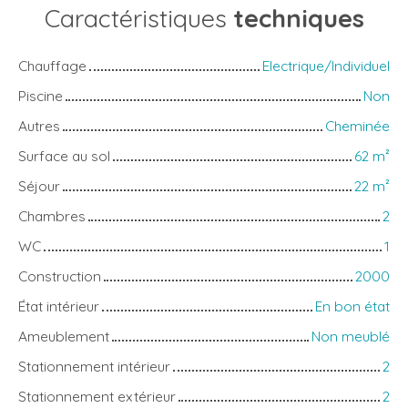
Caractéristiques
techniques
Chauffage
Electrique/Individuel
Piscine
Non
Autres
Cheminée
Surface au sol
62
m²
Séjour
22
m²
Chambres
2
WC
1
Construction
2000
État intérieur
En bon état
Ameublement
Non meublé
Stationnement intérieur
2
Stationnement extérieur
2