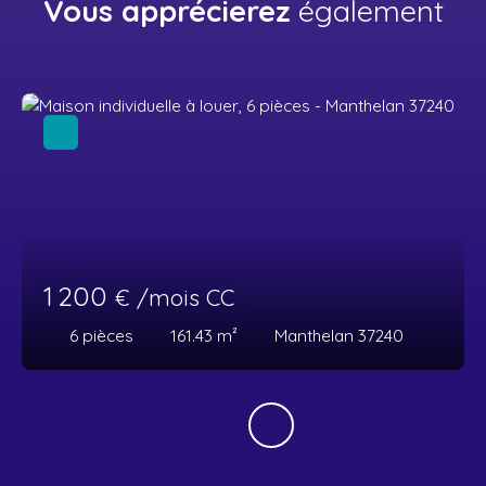
Vous apprécierez
également
1 200
€ /mois CC
6
pièces
161.43
m²
Manthelan 37240